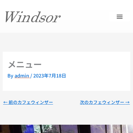
内
容
を
ス
キ
ッ
プ
メニュー
By
admin
/
2023年7月18日
←
前のカフェウィンザー
次のカフェウィンザー
→