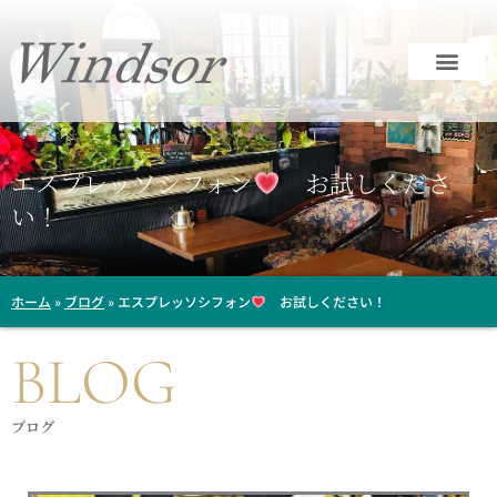
内
容
を
ス
キ
ッ
エスプレッソシフォン
お試しくださ
プ
い！
ホーム
»
ブログ
»
エスプレッソシフォン
お試しください！
BLOG
ブログ